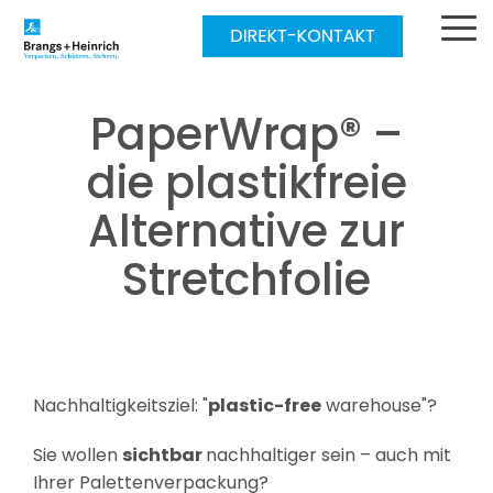
Skip
to
To
the
Me
main
content.
PaperWrap® –
die plastikfreie
Alternative zur
Stretchfolie
Nachhaltigkeitsziel: "
plastic-free
warehouse"?
Sie wollen
sichtbar
nachhaltiger sein – auch mit
Ihrer Palettenverpackung?